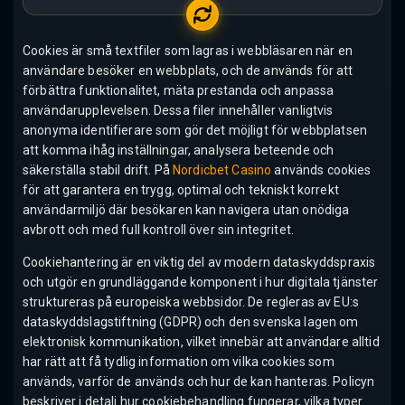
Cookies är små textfiler som lagras i webbläsaren när en
användare besöker en webbplats, och de används för att
förbättra funktionalitet, mäta prestanda och anpassa
användarupplevelsen. Dessa filer innehåller vanligtvis
anonyma identifierare som gör det möjligt för webbplatsen
att komma ihåg inställningar, analysera beteende och
säkerställa stabil drift. På
Nordicbet Casino
används cookies
för att garantera en trygg, optimal och tekniskt korrekt
användarmiljö där besökaren kan navigera utan onödiga
avbrott och med full kontroll över sin integritet.
Cookiehantering är en viktig del av modern dataskyddspraxis
och utgör en grundläggande komponent i hur digitala tjänster
struktureras på europeiska webbsidor. De regleras av EU:s
dataskyddslagstiftning (GDPR) och den svenska lagen om
elektronisk kommunikation, vilket innebär att användare alltid
har rätt att få tydlig information om vilka cookies som
används, varför de används och hur de kan hanteras. Policyn
beskriver i detalj hur cookiebehandling fungerar, vilka typer