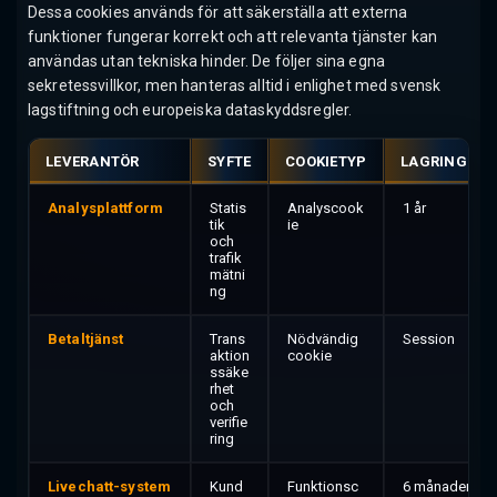
Dessa cookies används för att säkerställa att externa
funktioner fungerar korrekt och att relevanta tjänster kan
användas utan tekniska hinder. De följer sina egna
sekretessvillkor, men hanteras alltid i enlighet med svensk
lagstiftning och europeiska dataskyddsregler.
LEVERANTÖR
SYFTE
COOKIETYP
LAGRINGSTI
Analysplattform
Statis
Analyscook
1 år
tik
ie
och
trafik
mätni
ng
Betaltjänst
Trans
Nödvändig
Session
aktion
cookie
ssäke
rhet
och
verifie
ring
Livechatt-system
Kund
Funktionsc
6 månader