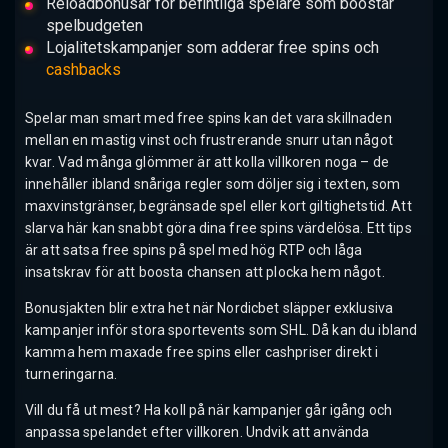
Reloadbonusar för befintliga spelare som boostar
spelbudgeten
Lojalitetskampanjer som adderar free spins och
cashbacks
Spelar man smart med free spins kan det vara skillnaden
mellan en mastig vinst och frustrerande snurr utan något
kvar. Vad många glömmer är att kolla villkoren noga – de
innehåller ibland snåriga regler som döljer sig i texten, som
maxvinstgränser, begränsade spel eller kort giltighetstid. Att
slarva här kan snabbt göra dina free spins värdelösa. Ett tips
är att satsa free spins på spel med hög RTP och låga
insatskrav för att boosta chansen att plocka hem något.
Bonusjakten blir extra het när Nordicbet släpper exklusiva
kampanjer inför stora sportevents som SHL. Då kan du ibland
kamma hem maxade free spins eller cashpriser direkt i
turneringarna.
Vill du få ut mest? Ha koll på när kampanjer går igång och
anpassa spelandet efter villkoren. Undvik att använda