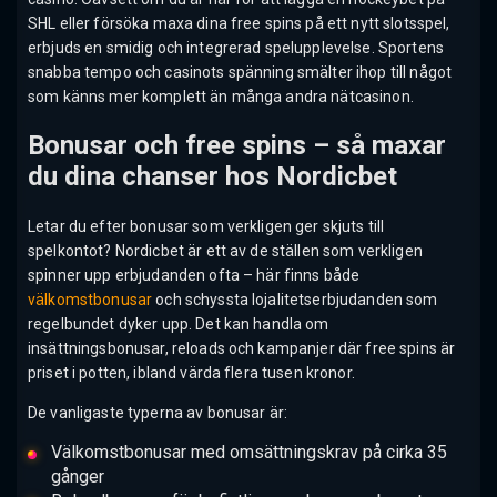
SHL eller försöka maxa dina free spins på ett nytt slotsspel,
erbjuds en smidig och integrerad spelupplevelse. Sportens
snabba tempo och casinots spänning smälter ihop till något
som känns mer komplett än många andra nätcasinon.
Bonusar och free spins – så maxar
du dina chanser hos Nordicbet
Letar du efter bonusar som verkligen ger skjuts till
spelkontot? Nordicbet är ett av de ställen som verkligen
spinner upp erbjudanden ofta – här finns både
välkomstbonusar
och schyssta lojalitetserbjudanden som
regelbundet dyker upp. Det kan handla om
insättningsbonusar, reloads och kampanjer där free spins är
priset i potten, ibland värda flera tusen kronor.
De vanligaste typerna av bonusar är:
Välkomstbonusar med omsättningskrav på cirka 35
gånger