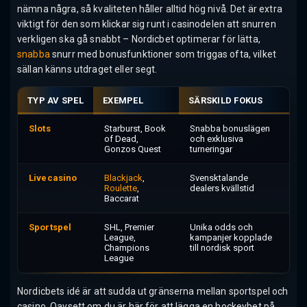
nämna några, så kvaliteten håller alltid hög nivå. Det är extra
viktigt för den som klickar sig runt i casinodelen att snurren
verkligen ska gå snabbt – Nordicbet optimerar för lätta,
snabba
snurr med bonusfunktioner som triggas ofta, vilket
sällan känns utdraget eller segt.
TYP AV SPEL
EXEMPEL
SÄRSKILD FOKUS
Slots
Starburst, Book
Snabba bonuslägen
of Dead,
och exklusiva
Gonzos Quest
turneringar
Livecasino
Blackjack
,
Svensktalande
Roulette
,
dealers kvällstid
Baccarat
Sportspel
SHL, Premier
Unika odds och
League,
kampanjer kopplade
Champions
till nordisk sport
League
Nordicbets idé är att sudda ut gränserna mellan sportspel och
casino. Oavsett om du är här för att lägga en hockeybet på