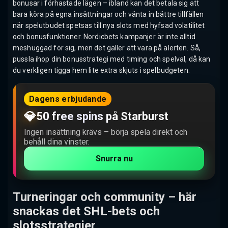
bonusar i förhastade lägen – ibland kan det betala sig att
bara köra på egna insättningar och vänta in bättre tillfällen
när spelutbudet spetsas till nya slots med hyfsad volatilitet
och bonusfunktioner. Nordicbets kampanjer är inte alltid
meshuggad för sig, men det gäller att vara på alerten. Så,
pussla ihop din bonusstrategi med timing och spelval, då kan
du verkligen tigga hem lite extra skjuts i spelbudgeten.
Dagens erbjudande
💎
50 free spins på Starburst
Ingen insättning krävs – börja spela direkt och
behåll dina vinster.
Snurra nu
Turneringar och community – här
snackas det SHL-bets och
slotsstrategier