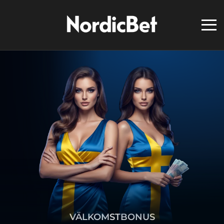
VÄLKOMSTBONUS