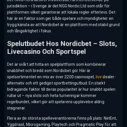
jurisdiktion – i Sverige är det NGG Nordic Ltd som står för
plattformen vilket garanterar att lokala regler efterlevs. Det
här är en faktor som ger både spelare och myndigheter en
trygg känsla av att Nordicbet är en plattform med stabil grund
och långsiktighet i fokus.
Spelutbudet Hos Nordicbet – Slots,
Livecasino Och Sportspel
Det är svårt att hitta en spelplattform som kombinerar
snabbhet och bredd som Nordicbet gör. Här är
spelsortimentet en mix av över 2200 casinospel,
live
dealer-
alternativ och ett gediget sportbettingutbud. En starkt
bidragande faktor till deras popularitet är hur snabbt spelen
rullar ut – nya slots och heta turneringar kommer
regelbundet, vilket gör att spelarens upplevelse aldrig
stagnerar.
Flera av de största spelleverantörerna finns på plats: NetEnt,
Yggdrasil, Microgaming, Playtech och Pragmatic Play för att