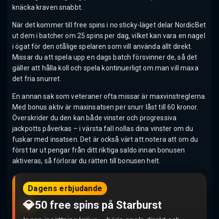
knäcka kraven snabbt.
När det kommer till free spins i no sticky-läget delar NordicBet
ut dem i batcher om 25 spins per dag, vilket kan vara en nagel
i ögat för den otålige spelaren som vill använda allt direkt.
Missar du att spela upp en dags batch försvinner de, så det
gäller att hålla koll och spela kontinuerligt om man vill maxa
det fria snurret.
En annan sak som veteraner ofta missar är maxvinstreglerna.
Med bonus aktiv är maxinsatsen per snurr låst till 60 kronor.
Överskrider du den kan både vinster och progressiva
jackpotts påverkas – i värsta fall nollas dina vinster om du
fuskar med insatsen. Det är också värt att notera att om du
först tar ut pengar från ditt riktiga saldo innan bonusen
aktiveras, så förlorar du rätten till bonusen helt.
Dagens erbjudande
💎
50 free spins på Starburst