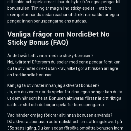
ditt saldo och spela smart i hur du byter från egna pengar till
bonusrullen. Timing är magin i no sticky-spelet – ett bra
exempel är när du sedan cashar ut direkt när saldot är egna
pengar, innan bonuspengarna ens nuddas.
Vanliga frågor om NordicBet No
Sticky Bonus (FAQ)
Är det svårt att vinna med no sticky-bonusen?
Nej, tvärtom! Eftersom du spelar med egna pengar först kan
du ta ut vinster direkt utan krav, vilket gör att risken är lägre
än traditionella bonusar.
Kan jag ta ut vinster innan jag aktiverat bonusen?
Ja, om du vinner när du spelar för dina egna pengar kan du ta
ut dem när som helst. Bonusen aktiveras först när ditt riktiga
saldo är slut och du börjar spela för bonuspengarna.
Vad händer om jag förlorar allt innan bonusen används?
Då aktiveras bonusen automatiskt och omsättningskravet på
35x sätts igång. Du kan sedan försöka omsätta bonusen inom