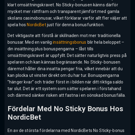
klart omsättningskravet. No Sticky-bonusen känns därför
mycket mer rättfram och transparent jämfört med gamla
skolans casinobonusar, vilket förklarar varför allt fler väljer att
spela hos
NordicBet
just för denna bonusfunktion.
Det viktigaste att förstå är skillnaden mot mer traditionella
bonusar. Med en vanlig
insättningsbonus
blir hela beloppet –
din insättning plus bonuspengarna – låst tills
omsättningskravet är uppfyllt. Det sätter naturligtvis press på
spelaren och kan kännas begränsande. No Sticky-bonusen
däremot håller dina insatta pengar fria, vilket innebär att du
kan plocka ut vinster direkt om du har tur. Bonuspengarna
”hänger kvar” och träder först in i bilden när ditt riktiga saldo
tar slut. Det är ett system som sätter spelaren i förstahand
och därmed sänker risken att fastna i en oönskad bonusfälla.
Fördelar Med No Sticky Bonus Hos
NordicBet
En av de största fördelarna med NordicBets No Sticky-bonus