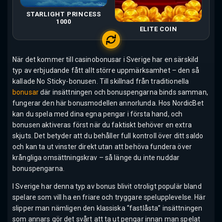
STARLIGHT PRINCESS
1000
ELITE COIN
När det kommer till casinobonusar i Sverige har en särskild
typ av erbjudande fått allt större uppmärksamhet – den så
kallade No Sticky-bonusen. Till skillnad från traditionella
bonusar
där insättningen och bonuspengarna binds samman,
fungerar den här bonusmodellen annorlunda. Hos NordicBet
kan du spela med dina egna pengar i första hand, och
bonusen aktiveras först när du faktiskt behöver en extra
skjuts. Det betyder att du behåller full kontroll över ditt saldo
och kan ta ut vinster direkt utan att behöva fundera över
krångliga omsättningskrav – så länge du inte nuddar
bonuspengarna.
I Sverige har denna typ av bonus blivit otroligt populär bland
spelare som vill ha en friare och tryggare spelupplevelse. Här
slipper man nämligen den klassiska “fastlåsta” insättningen
som annars gör det svårt att ta ut pengar innan man spelat