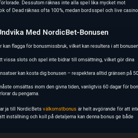
r förlorade. Dessutom räknas inte alla spel lika mycket mot
ok of Dead räknas ofta 100%, medan bordsspel och live casino
t Undvika Med NordicBet-Bonusen
 kan flagga för bonusmissbruk, vilket kan resultera i att bonuse
 vissa slots och spel inte bidrar till omsättning, vilket gör dina
 insatser kan kosta dig bonusen – respektera alltid gränsen på 50
måste omsättas inom den givna tiden, vanligtvis 60 dagar för bo
rlorar du pengarna.
ar ja till NordicBets
välkomstbonus
är helt avgörande för att int
t inställning och koll på detaljerna kan denna bonus ge både