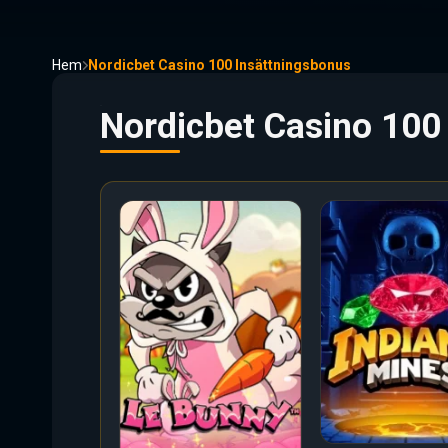
Hem
Nordicbet Casino 100 Insättningsbonus
Nordicbet Casino 100