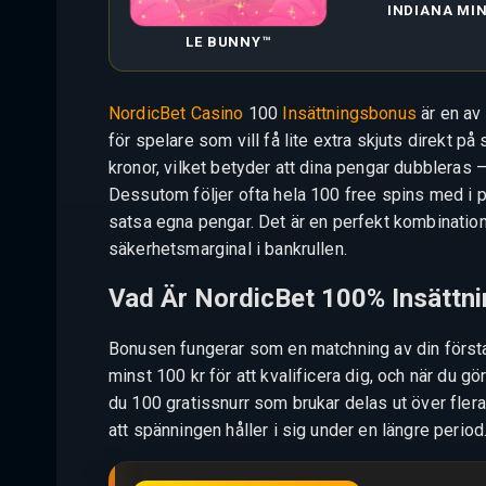
INDIANA MI
LE BUNNY™
NordicBet Casino
100
Insättningsbonus
är en av
för spelare som vill få lite extra skjuts direkt p
kronor, vilket betyder att dina pengar dubbleras – 
Dessutom följer ofta hela 100 free spins med i pa
satsa egna pengar. Det är en perfekt kombination
säkerhetsmarginal i bankrullen.
Vad Är NordicBet 100% Insättn
Bonusen fungerar som en matchning av din första 
minst 100 kr för att kvalificera dig, och när du g
du 100 gratissnurr som brukar delas ut över flera
att spänningen håller i sig under en längre period