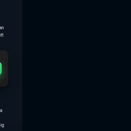
an
tt
ta
e
dig