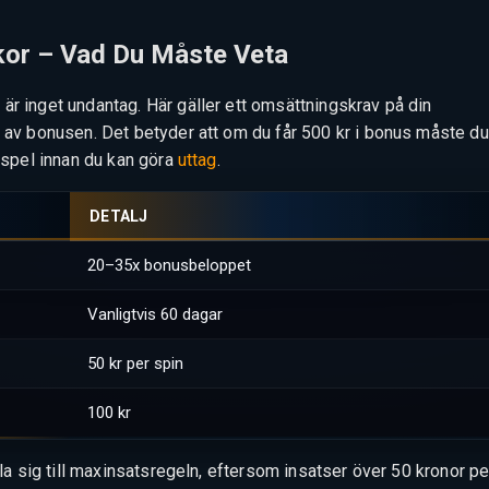
kor – Vad Du Måste Veta
är inget undantag. Här gäller ett omsättningskrav på din
t av bonusen. Det betyder att om du får 500 kr i bonus måste du
a spel innan du kan göra
uttag
.
DETALJ
20–35x bonusbeloppet
Vanligtvis 60 dagar
50 kr per spin
100 kr
lla sig till maxinsatsregeln, eftersom insatser över 50 kronor pe