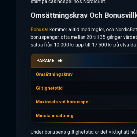
start på casinospel hos NordicBet.
Omsättningskrav Och Bonusvill
Bonusar
kommer alltid med regler, och NordicBet 
bonuspengar, ofta mellan 20 till 35 gånger värde
satsa från 10 000 kr upp till 17 500 kr på utvald
PARAMETER
Omsättningskrav
Giltighetstid
Maxinsats vid bonusspel
Minsta insättning
Under bonusens giltighetstid är det viktigt att hå