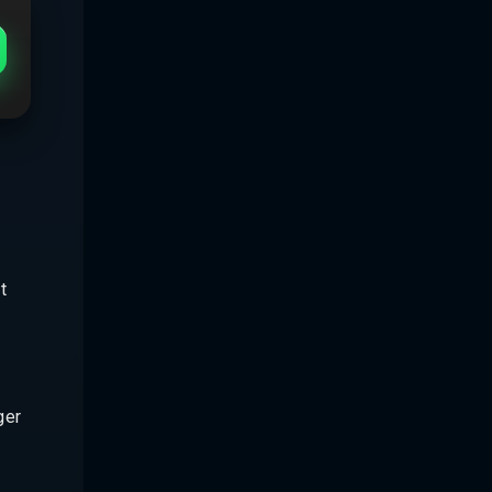
r
t
ger