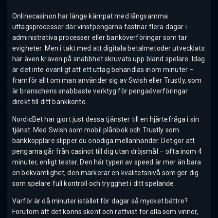
Onlinecasinon har länge kämpat med långsamma
uttagsprocesser där vinstpengarna fastnar flera dagar i
administrativa processer eller banköverföringar som tar
evigheter. Men i takt med att digitala betalmetoder utvecklats
har även kraven på snabbhet skruvats upp bland spelare. Idag
är det inte ovanligt att ett uttag behandlas inom minuter –
framför allt om man använder sig av Swish eller Trustly, som
är branschens snabbaste verktyg för pengaöverföringar
direkt till ditt bankkonto.
NordicBet har gjort just dessa tjänster till en hjärtefråga i sin
tjänst. Med Swish som mobil plånbok och Trustly som
bankkopplare slipper du onödiga mellanhänder. Det gör att
pengarna går från casinot till dig utan dröjsmål – ofta inom 4
minuter, enligt tester. Den här typen av speed är mer än bara
en bekvämlighet; den markerar en kvalitetsnivå som ger dig
som spelare full kontroll och trygghet i ditt spelande.
Varför är då minuter istället för dagar så mycket bättre?
Förutom att det känns skönt och rättvist för alla som vinner,