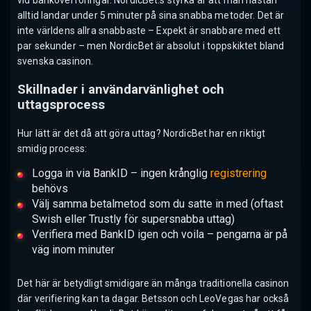
vid banköverföringar. NordicBet:s styrka är att man nästan
alltid landar under 5 minuter på sina snabba metoder. Det är
inte världens allra snabbaste – Expekt är snabbare med ett
par sekunder – men NordicBet är absolut i toppskiktet bland
svenska casinon.
Skillnader i användarvänlighet och
uttagsprocess
Hur lätt är det då att göra uttag? NordicBet har en riktigt
smidig process:
Logga in via BankID – ingen krånglig
registrering
behövs
Välj samma betalmetod som du satte in med (oftast
Swish eller Trustly för supersnabba uttag)
Verifiera med BankID igen och voila – pengarna är på
väg inom minuter
Det här är betydligt smidigare än många traditionella casinon
där verifiering kan ta dagar. Betsson och LeoVegas har också