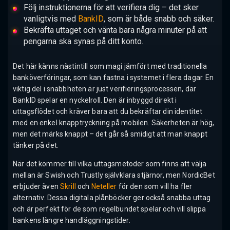
Följ instruktionerna för att verifiera dig – det sker
vanligtvis med
BankID
, som är både snabb och säker.
Bekräfta uttaget och vänta bara några minuter på att
pengarna ska synas på ditt konto.
Det här känns nästintill som magi jämfört med traditionella
banköverföringar, som kan fastna i systemet i flera dagar. En
viktig del i snabbheten är just verifieringsprocessen, där
BankID spelar en nyckelroll. Den är inbyggd direkt i
uttagsflödet och kräver bara att du bekräftar din identitet
med en enkel knapptryckning på mobilen. Säkerheten är hög,
men det märks knappt – det går så smidigt att man knappt
tänker på det.
När det kommer till vilka uttagsmetoder som finns att välja
mellan är Swish och Trustly självklara stjärnor, men NordicBet
erbjuder även
Skrill
och
Neteller
för den som vill ha fler
alternativ. Dessa digitala plånböcker ger också snabba uttag
och är perfekt för de som regelbundet spelar och vill slippa
bankens längre handläggningstider.