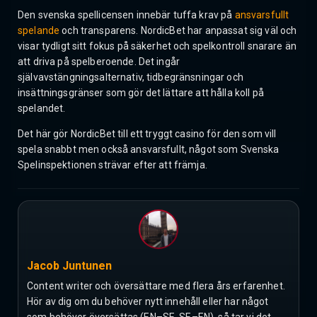
Den svenska spellicensen innebär tuffa krav på
ansvarsfullt
spelande
och transparens. NordicBet har anpassat sig väl och
visar tydligt sitt fokus på säkerhet och spelkontroll snarare än
att driva på spelberoende. Det ingår
självavstängningsalternativ, tidbegränsningar och
insättningsgränser som gör det lättare att hålla koll på
spelandet.
Det här gör NordicBet till ett tryggt casino för den som vill
spela snabbt men också ansvarsfullt, något som Svenska
Spelinspektionen strävar efter att främja.
Jacob Juntunen
Content writer och översättare med flera års erfarenhet.
Hör av dig om du behöver nytt innehåll eller har något