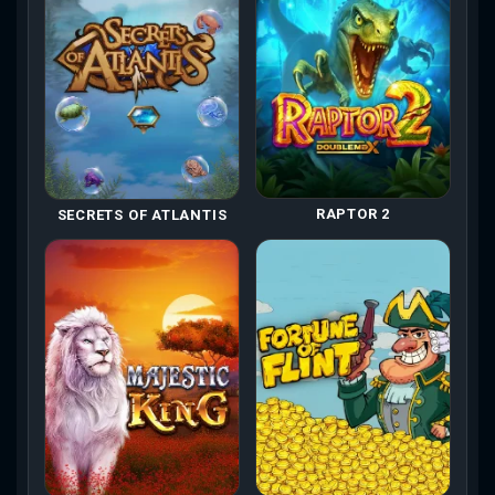
RAPTOR 2
SECRETS OF ATLANTIS