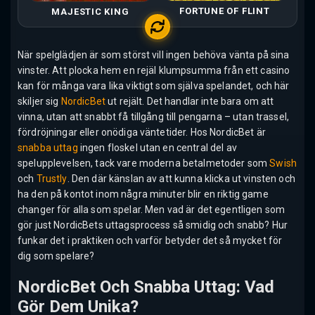
FORTUNE OF FLINT
MAJESTIC KING
När spelglädjen är som störst vill ingen behöva vänta på sina
vinster. Att plocka hem en rejäl klumpsumma från ett casino
kan för många vara lika viktigt som själva spelandet, och här
skiljer sig
NordicBet
ut rejält. Det handlar inte bara om att
vinna, utan att snabbt få tillgång till pengarna – utan trassel,
fördröjningar eller onödiga väntetider. Hos NordicBet är
snabba
uttag
ingen floskel utan en central del av
spelupplevelsen, tack vare moderna betalmetoder som
Swish
och
Trustly
. Den där känslan av att kunna klicka ut vinsten och
ha den på kontot inom några minuter blir en riktig game
changer för alla som spelar. Men vad är det egentligen som
gör just NordicBets uttagsprocess så smidig och snabb? Hur
funkar det i praktiken och varför betyder det så mycket för
dig som spelare?
NordicBet Och Snabba Uttag: Vad
Gör Dem Unika?