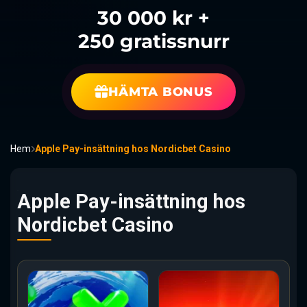
30 000 kr +
250 gratissnurr
HÄMTA BONUS
Hem
Apple Pay-insättning hos Nordicbet Casino
Apple Pay-insättning hos
Nordicbet Casino