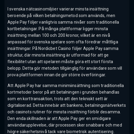
I svenska nätcasinomiljöer varierar minsta insättning
beroende på vilken betalningsmetod som används, men
Apple Pay följer vanligtvis samma nivåer som traditionella
kortbetalningar. På många plattformar ligger minsta
insättning mellan 100 och 200 kronor, vilket är en nivå
anpassad för svenska spelare som ofta föredrar måttliga
insättningar. På Nordicbet Casino följer Apple Pay samma
struktur, där minsta insättning är utformad för att ge
flexibilitet utan att spelaren måste göra ett stort första
belopp. Detta gör metoden tillgänglig för användare som vill
prova plattformen innan de gör större överföringar.
Att Apple Pay har samma minimiinsättning som traditionella
kortmetoder beror på att betalningen i grunden behandlas
som en korttransaktion, trots att den tekniskt sett är
digitaliserad. Detta innebär att bankens, betalningsnätverkets
och casinots rutiner för minsta insättning förblir desamma.
Den enda skillnaden är att Apple Pay ger en smidigare
användarupplevelse, där processen sker snabbare och med
högre säkerhetsnivå tack vare biometrisk autentisering.