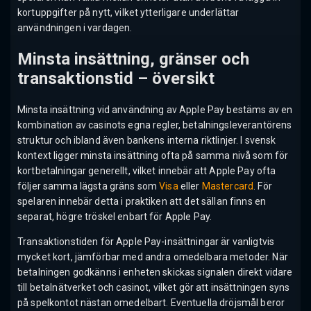
kortuppgifter på nytt, vilket ytterligare underlättar
användningen i vardagen.
Minsta insättning, gränser och
transaktionstid – översikt
Minsta insättning vid användning av Apple Pay bestäms av en
kombination av casinots egna regler, betalningsleverantörens
struktur och ibland även bankens interna riktlinjer. I svensk
kontext ligger minsta insättning ofta på samma nivå som för
kortbetalningar generellt, vilket innebär att Apple Pay ofta
följer samma lägsta gräns som
Visa
eller
Mastercard
. För
spelaren innebär detta i praktiken att det sällan finns en
separat, högre tröskel enbart för Apple Pay.
Transaktionstiden för Apple Pay-insättningar är vanligtvis
mycket kort, jämförbar med andra omedelbara metoder. När
betalningen godkänns i enheten skickas signalen direkt vidare
till betalnätverket och casinot, vilket gör att insättningen syns
på spelkontot nästan omedelbart. Eventuella dröjsmål beror