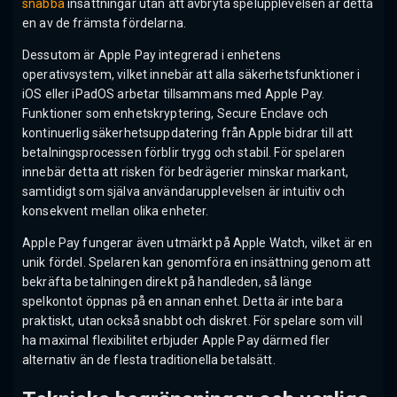
snabba
insättningar utan att avbryta spelupplevelsen är detta
en av de främsta fördelarna.
Dessutom är Apple Pay integrerad i enhetens
operativsystem, vilket innebär att alla säkerhetsfunktioner i
iOS eller iPadOS arbetar tillsammans med Apple Pay.
Funktioner som enhetskryptering, Secure Enclave och
kontinuerlig säkerhetsuppdatering från Apple bidrar till att
betalningsprocessen förblir trygg och stabil. För spelaren
innebär detta att risken för bedrägerier minskar markant,
samtidigt som själva användarupplevelsen är intuitiv och
konsekvent mellan olika enheter.
Apple Pay fungerar även utmärkt på Apple Watch, vilket är en
unik fördel. Spelaren kan genomföra en insättning genom att
bekräfta betalningen direkt på handleden, så länge
spelkontot öppnas på en annan enhet. Detta är inte bara
praktiskt, utan också snabbt och diskret. För spelare som vill
ha maximal flexibilitet erbjuder Apple Pay därmed fler
alternativ än de flesta traditionella betalsätt.