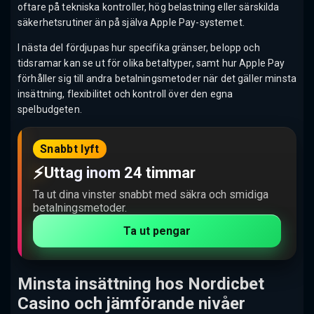
oftare på tekniska kontroller, hög belastning eller särskilda
säkerhetsrutiner än på själva Apple Pay-systemet.
I nästa del fördjupas hur specifika gränser, belopp och
tidsramar kan se ut för olika betaltyper, samt hur Apple Pay
förhåller sig till andra betalningsmetoder när det gäller minsta
insättning, flexibilitet och kontroll över den egna
spelbudgeten.
Snabbt lyft
⚡
Uttag inom 24 timmar
Ta ut dina vinster snabbt med säkra och smidiga
betalningsmetoder.
Ta ut pengar
Minsta insättning hos Nordicbet
Casino och jämförande nivåer