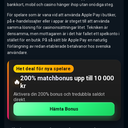
bankkort, mobil och casino hänger ihop utan onödiga steg.
För spelare som är vana vid att använda Apple Pay i butiker,
på e-handelssajter eller i appar är steget till att använda
samma lösning för casinoin­sättningar litet. Tekniken är
densamma, men mottagaren är i det här fallet ett spelkonto i
stället för en butik. På så sätt blir Apple Pay en naturlig
förlängning av redan etablerade betalvanor hos svenska
användare.
Het deal för nya spelare
200% matchbonus upp till 10 000
🔥
kr
Aktivera din 200% bonus och tredubbla saldot
direkt.
Hämta Bonus