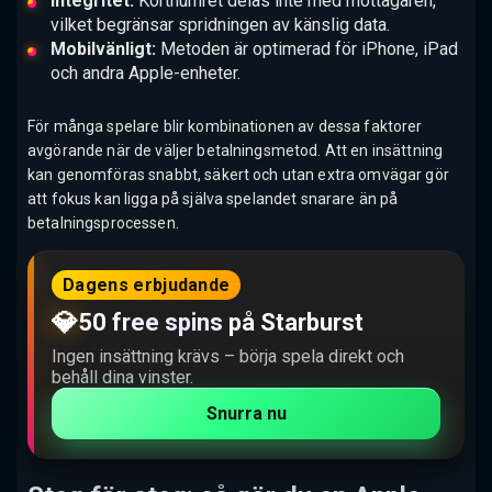
Integritet:
Kortnumret delas inte med mottagaren,
vilket begränsar spridningen av känslig data.
Mobilvänligt:
Metoden är optimerad för iPhone, iPad
och andra Apple-enheter.
För många spelare blir kombinationen av dessa faktorer
avgörande när de väljer betalningsmetod. Att en insättning
kan genomföras snabbt, säkert och utan extra omvägar gör
att fokus kan ligga på själva spelandet snarare än på
betalningsprocessen.
Dagens erbjudande
💎
50 free spins på Starburst
Ingen insättning krävs – börja spela direkt och
behåll dina vinster.
Snurra nu