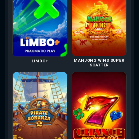
MAHJONG WINS SUPER
LIMBO+
SCATTER