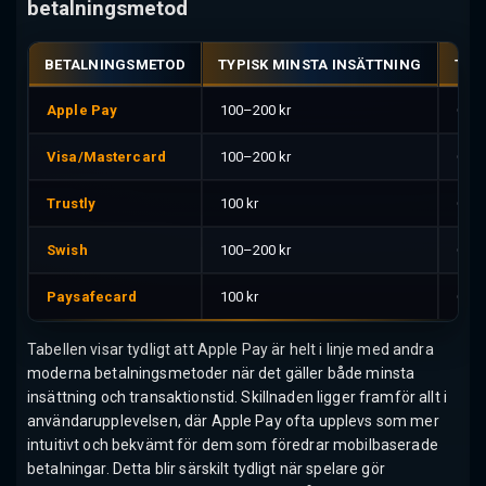
betalningsmetod
BETALNINGSMETOD
TYPISK MINSTA INSÄTTNING
TRA
Apple Pay
100–200 kr
Ome
Visa/Mastercard
100–200 kr
Ome
Trustly
100 kr
Ome
Swish
100–200 kr
Ome
Paysafecard
100 kr
Ome
Tabellen visar tydligt att Apple Pay är helt i linje med andra
moderna betalningsmetoder när det gäller både minsta
insättning och transaktionstid. Skillnaden ligger framför allt i
användarupplevelsen, där Apple Pay ofta upplevs som mer
intuitivt och bekvämt för dem som föredrar mobilbaserade
betalningar. Detta blir särskilt tydligt när spelare gör