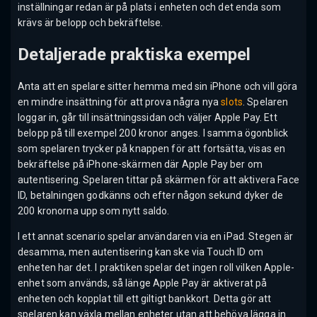
inställningar redan är på plats i enheten och det enda som
krävs är belopp och bekräftelse.
Detaljerade praktiska exempel
Anta att en spelare sitter hemma med sin iPhone och vill göra
en mindre insättning för att prova några nya
slots
. Spelaren
loggar in, går till insättningssidan och väljer Apple Pay. Ett
belopp på till exempel 200 kronor anges. I samma ögonblick
som spelaren trycker på knappen för att fortsätta, visas en
bekräftelse på iPhone-skärmen där Apple Pay ber om
autentisering. Spelaren tittar på skärmen för att aktivera Face
ID, betalningen godkänns och efter någon sekund dyker de
200 kronorna upp som nytt saldo.
I ett annat scenario spelar användaren via en iPad. Stegen är
desamma, men autentisering kan ske via Touch ID om
enheten har det. I praktiken spelar det ingen roll vilken Apple-
enhet som används, så länge Apple Pay är aktiverat på
enheten och kopplat till ett giltigt bankkort. Detta gör att
spelaren kan växla mellan enheter utan att behöva lägga in