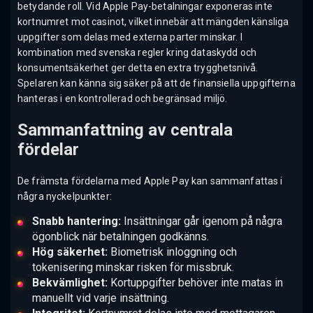
betydande roll. Vid Apple Pay-betalningar exponeras inte
kortnumret mot casinot, vilket innebär att mängden känsliga
uppgifter som delas med externa parter minskar. I
kombination med svenska regler kring dataskydd och
konsumentsäkerhet ger detta en extra trygghetsnivå.
Spelaren kan känna sig säker på att de finansiella uppgifterna
hanteras i en kontrollerad och begränsad miljö.
Sammanfattning av centrala
fördelar
De främsta fördelarna med Apple Pay kan sammanfattas i
några nyckelpunkter:
Snabb hantering:
Insättningar går igenom på några
ögonblick när betalningen godkänns.
Hög säkerhet:
Biometrisk inloggning och
tokenisering minskar risken för missbruk.
Bekvämlighet:
Kortuppgifter behöver inte matas in
manuellt vid varje insättning.