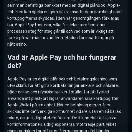
samman befintliga bankkort med en digital plånbok i Apple-
enheten kan spelaren göra säkra insättningar samtidigt som
kortuppgifterna skyddas. I den här genomgången förklaras
hur Apple Pay fungerar, vilka fördelar som finns, hur
processen steg för steg går till och vad som är viktigt att
tänka på när man använder metoden för insättningar på
nätcasino.
Vad är Apple Pay och hur fungerar
det?
Apple Pay är en digital plånbok och betalningslösning som
utvecklats för att göra kortbetalningar enklare och säkrare,
både online och i fysiska butiker. I stället för att fysiskt
använda ett plastkort lagrar användaren sina kortuppgifter i
Apple Wallet på sin enhet. När en betalning genomförs
skickas inte det verkliga kortnumret vidare, utan en så kallad
token, en unik digital identifierare. Detta innebär att själva
kortinformationen aldrig exponeras mot tredje part, vilket
minskar risken för att uppgifterna hamnar i fel händer.