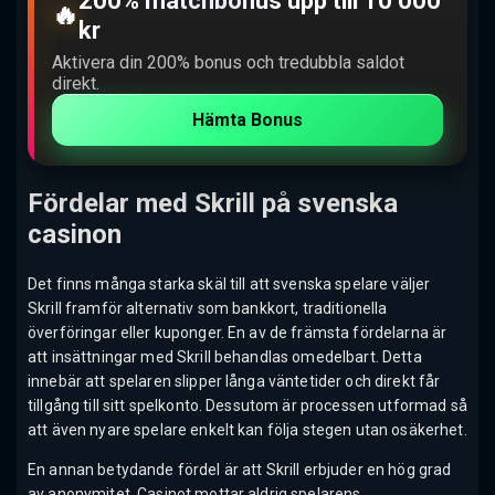
200% matchbonus upp till 10 000
🔥
kr
Aktivera din 200% bonus och tredubbla saldot
direkt.
Hämta Bonus
Fördelar med Skrill på svenska
casinon
Det finns många starka skäl till att svenska spelare väljer
Skrill framför alternativ som bankkort, traditionella
överföringar eller kuponger. En av de främsta fördelarna är
att insättningar med Skrill behandlas omedelbart. Detta
innebär att spelaren slipper långa väntetider och direkt får
tillgång till sitt spelkonto. Dessutom är processen utformad så
att även nyare spelare enkelt kan följa stegen utan osäkerhet.
En annan betydande fördel är att Skrill erbjuder en hög grad
av anonymitet. Casinot mottar aldrig spelarens