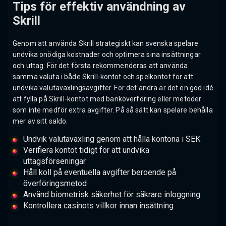
Tips för effektiv användning av
Skrill
Genom att använda Skrill strategiskt kan svenska spelare
undvika onödiga kostnader och optimera sina insättningar
och uttag. För det första rekommenderas att använda
samma valuta i både Skrill-kontot och spelkontot för att
undvika valutaväxlingsavgifter. För det andra är det en god idé
att fylla på Skrill-kontot med banköverföring eller metoder
som inte medför extra avgifter. På så sätt kan spelare behålla
mer av sitt saldo.
Undvik valutaväxling genom att hålla kontona i SEK
Verifiera kontot tidigt för att undvika
uttagsförseningar
Håll koll på eventuella avgifter beroende på
överföringsmetod
Använd biometrisk säkerhet för säkrare inloggning
Kontrollera casinots villkor innan insättning