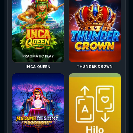
THUNDER CROWN
INCA QUEEN