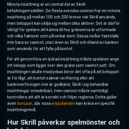
Minsta insättning är en central del av Skrill-
betalningsmodellen. De flesta svenska casinon har en minsta
insättning på mellan 100 och 200 kronor när Skrill används,
men beloppet kan skilja sig mellan olika aktörer. Det är därför
viktigt för spelare att känna till hur gränserna är utformade
och vilka faktorer som påverkar dem. Dessa nivåer fastställs
inte bara av casinot, utan även av Skrill och ibland av banken
som används för att fylla på kontot.
För att genomföra en lyckad insättning måste spelaren ange
ett belopp som ligger över den gräns som casinot satt. Om
insättningen skulle misslyckas beror det ofta på att beloppet
är för lågt, att kontot saknar verifiering eller att
banköverföringen inte är godkänd. Skrill i sig behandlar
insättningar omedelbart, men casinot måste samtidigt
kontrollera att allt är korrekt och följer reglerna. Detta gäller
även
bonusar
, där vissa
erbjudanden
kan kräva en specifik
insättningsnivå.
Hur Skrill påverkar spelmönster och