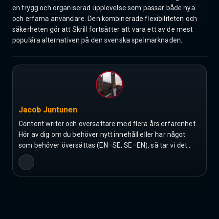
en trygg och organiserad upplevelse som passar både nya
och erfarna användare. Den kombinerade flexibiliteten och
säkerheten gör att Skrill fortsätter att vara ett av de mest
populära alternativen på den svenska spelmarknaden.
Jacob Juntunen
Content writer och översättare med flera års erfarenhet.
Hör av dig om du behöver nytt innehåll eller har något
som behöver översättas (EN–SE, SE–EN), så tar vi det…