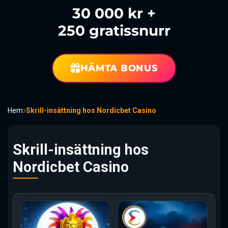
30 000 kr +
250 gratissnurr
HÄMTA BONUS
Hem
Skrill-insättning hos Nordicbet Casino
Skrill-insättning hos
Nordicbet Casino