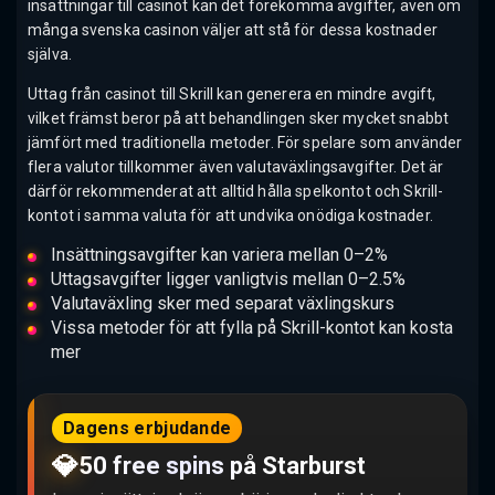
insättningar till casinot kan det förekomma avgifter, även om
många svenska casinon väljer att stå för dessa kostnader
själva.
Uttag från casinot till Skrill kan generera en mindre avgift,
vilket främst beror på att behandlingen sker mycket snabbt
jämfört med traditionella metoder. För spelare som använder
flera valutor tillkommer även valutaväxlingsavgifter. Det är
därför rekommenderat att alltid hålla spelkontot och Skrill-
kontot i samma valuta för att undvika onödiga kostnader.
Insättningsavgifter kan variera mellan 0–2%
Uttagsavgifter ligger vanligtvis mellan 0–2.5%
Valutaväxling sker med separat växlingskurs
Vissa metoder för att fylla på Skrill-kontot kan kosta
mer
Dagens erbjudande
💎
50 free spins på Starburst